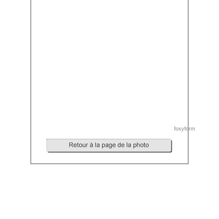
foxyform